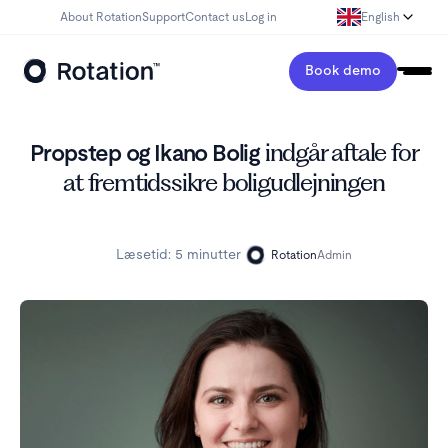
About Rotation
Support
Contact us
Log in
English
Book demo
Propstep og Ikano Bolig
indgår aftale for
at fremtidssikre boligudlejningen
Læsetid:
5 minutter
Rotation
Admin