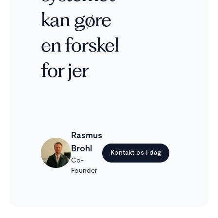
kan gøre
en forskel
for jer
Rasmus
Brohl
Kontakt os i dag
Co-
Founder