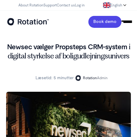
About Rotation
Support
Contact us
Log in
English
Book demo
Newsec vælger Propsteps CRM-system
i
digital styrkelse af boligudlejningsunivers
Læsetid:
5 minutter
Rotation
Admin