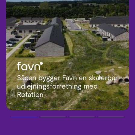
Sådan bygger Favn en skalérbar
udlejningsforretning med
Rotation