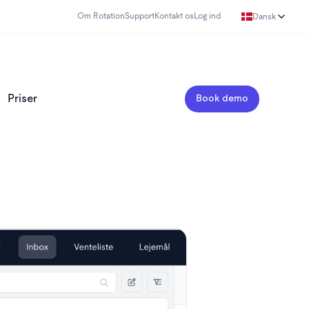
Om Rotation
Support
Kontakt os
Log ind
Dansk
Priser
Book demo