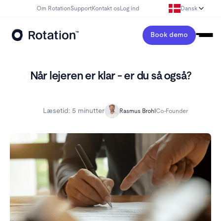
Om Rotation
Support
Kontakt os
Log ind
Dansk
Book demo
Når lejeren er klar - er du så også?
Læsetid:
5 minutter
Rasmus Brohl
Co-Founder