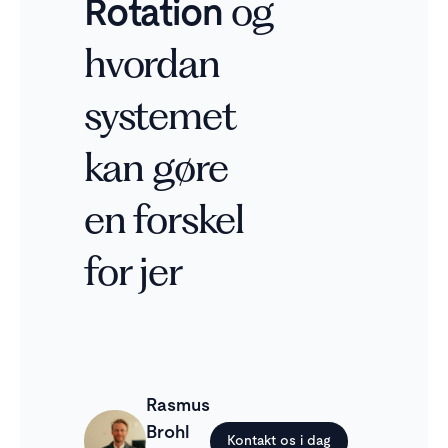
Rotation
og
hvordan
systemet
kan gøre
en forskel
for jer
Rasmus
Brohl
Kontakt os i dag